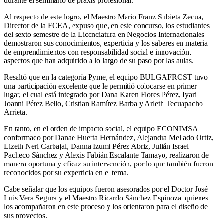
durante el seminario de praxis profesional.
Al respecto de este logro, el Maestro Mario Franz Subieta Zecua,
Director de la FCEA, expuso que, en este concurso, los estudiantes
del sexto semestre de la Licenciatura en Negocios Internacionales
demostraron sus conocimientos, experticia y los saberes en materia
de emprendimientos con responsabilidad social e innovación,
aspectos que han adquirido a lo largo de su paso por las aulas.
Resaltó que en la categoría Pyme, el equipo BULGAFROST tuvo
una participación excelente que le permitió colocarse en primer
lugar, el cual está integrado por Dana Karen Flores Pérez, Iyari
Joanni Pérez Bello, Cristian Ramírez Barba y Arleth Tecuapacho
Arrieta.
En tanto, en el orden de impacto social, el equipo ECONIMSA
conformado por Danae Huerta Hernández, Alejandra Mellado Ortiz,
Lizeth Neri Carbajal, Danna Izumi Pérez Abriz, Julián Israel
Pacheco Sánchez y Alexis Fabián Escalante Tamayo, realizaron de
manera oportuna y eficaz su intervención, por lo que también fueron
reconocidos por su experticia en el tema.
Cabe señalar que los equipos fueron asesorados por el Doctor José
Luis Vera Segura y el Maestro Ricardo Sánchez Espinoza, quienes
los acompañaron en este proceso y los orientaron para el diseño de
sus proyectos.