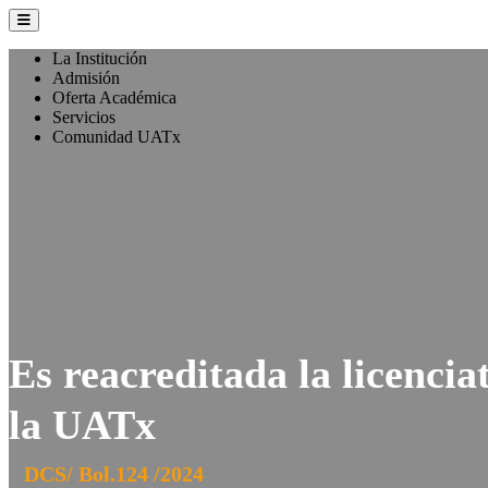
La Institución
Admisión
Oferta Académica
Servicios
Comunidad UATx
Es reacreditada la licenci
la UATx
DCS/ Bol.124 /2024