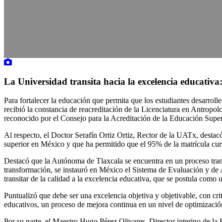
La Universidad transita hacia la excelencia educativa
Para fortalecer la educación que permita que los estudiantes desarrol
recibió la constancia de reacreditación de la Licenciatura en Antr
reconocido por el Consejo para la Acreditación de la Educación Super
Al respecto, el Doctor Serafín Ortiz Ortiz, Rector de la UATx, destac
superior en México y que ha permitido que el 95% de la matrícula curs
Destacó que la Autónoma de Tlaxcala se encuentra en un proceso transi
transformación, se instauró en México el Sistema de Evaluación y de 
transitar de la calidad a la excelencia educativa, que se postula como 
Puntualizó que debe ser una excelencia objetiva y objetivable, con cri
educativos, un proceso de mejora continua en un nivel de optimización
Por su parte, el Maestro Hugo Pérez Olivares, Director interino de la 