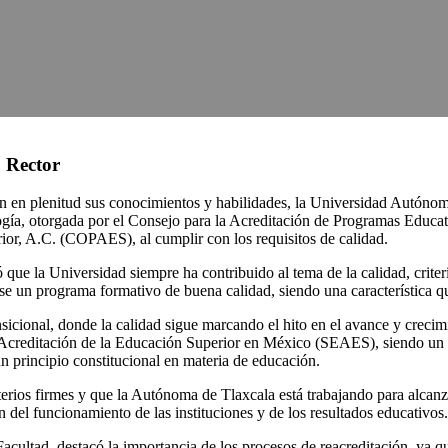
: Rector
len en plenitud sus conocimientos y habilidades, la Universidad Autónom
opología, otorgada por el Consejo para la Acreditación de Programas 
ior, A.C. (COPAES), al cumplir con los requisitos de calidad.
ó que la Universidad siempre ha contribuido al tema de la calidad, crit
e un programa formativo de buena calidad, siendo una característica que
cional, donde la calidad sigue marcando el hito en el avance y crecimi
Acreditación de la Educación Superior en México (SEAES), siendo un si
un principio constitucional en materia de educación.
terios firmes y que la Autónoma de Tlaxcala está trabajando para alcanza
 del funcionamiento de las instituciones y de los resultados educativos.
Facultad, destacó la importancia de los procesos de reacreditación, ya q