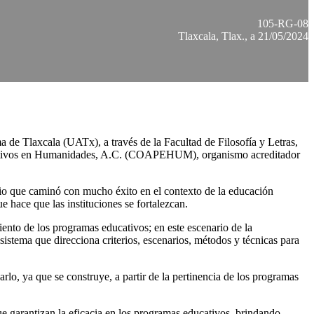
105-RG-08
Tlaxcala, Tlax., a 21/05/2024
a de Tlaxcala (UATx), a través de la Facultad de Filosofía y Letras,
Educativos en Humanidades, A.C. (COAPEHUM), organismo acreditador
erio que caminó con mucho éxito en el contexto de la educación
 hace que las instituciones se fortalezcan.
ento de los programas educativos; en este escenario de la
stema que direcciona criterios, escenarios, métodos y técnicas para
rlo, ya que se construye, a partir de la pertinencia de los programas
ue garantizan la eficacia en los programas educativos, brindando