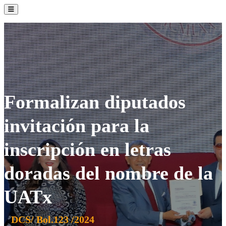
La Institución
Admisión
Oferta Académica
Servicios
Comunidad UATx
Formalizan diputados
invitación para la
inscripción en letras
doradas del nombre de la
UATx
DCS/ Bol.123 /2024