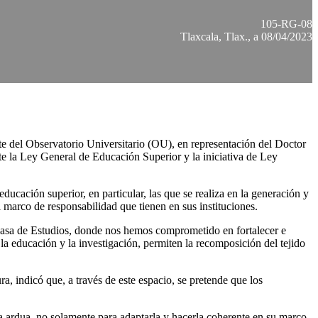
105-RG-08
Tlaxcala, Tlax., a 08/04/2023
nte del Observatorio Universitario (OU), en representación del Doctor
te la Ley General de Educación Superior y la iniciativa de Ley
ducación superior, en particular, las que se realiza en la generación y
el marco de responsabilidad que tienen en sus instituciones.
a Casa de Estudios, donde nos hemos comprometido en fortalecer e
 educación y la investigación, permiten la recomposición del tejido
, indicó que, a través de este espacio, se pretende que los
a ardua, no solamente para adaptarla y hacerla coherente en su marco