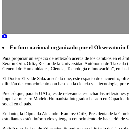
En foro nacional organizado por el Observatorio U
Para propiciar un espacio de reflexión acerca de los cambios en el ám
Serafín Ortiz Ortiz, Rector de la Universidad Autónoma de Tlaxcala (
General de Humanidades, Ciencia, Tecnología e Innovación”, en las in
El Doctor Elizalde Salazar señaló que, este espacio de encuentro, ofrec
difusión del conocimiento con base en la ciencia y la tecnología, por e
Precisó que, para la UATx, es de relevancia escuchar las reflexiones 
impulsar nuestro Modelo Humanista Integrador basado en Capacidades 
social en el país.
En tanto, la Diputada Alejandra Ramírez Ortiz, Presidenta de la Comis
estudiantes estén informados y tengan conocimiento de hacia dónde v
Refirió que, la Ley de Educación Superior para el Estado de Tlaxcala