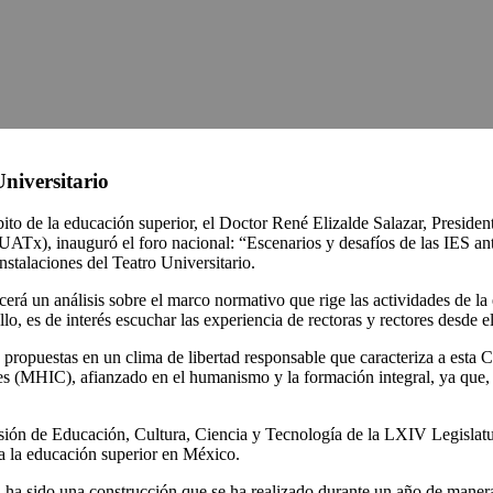
niversitario
bito de la educación superior, el Doctor René Elizalde Salazar, Preside
UATx), inauguró el foro nacional: “Escenarios y desafíos de las IES an
stalaciones del Teatro Universitario.
erá un análisis sobre el marco normativo que rige las actividades de la e
llo, es de interés escuchar las experiencia de rectoras y rectores desde 
y propuestas en un clima de libertad responsable que caracteriza a est
(MHIC), afianzado en el humanismo y la formación integral, ya que, la
ión de Educación, Cultura, Ciencia y Tecnología de la LXIV Legislatura
a la educación superior en México.
, ha sido una construcción que se ha realizado durante un año de maner