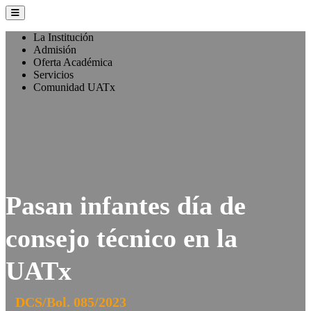
La Institución
Admisión
Oferta Académica
Servicios
Comunidad UATx
Pasan infantes día de
consejo técnico en la
UATx
DCS/Bol. 085/2023