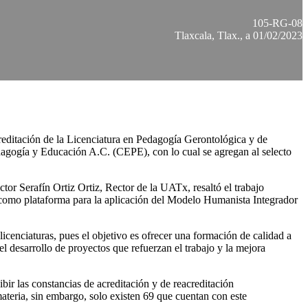
105-RG-08
Tlaxcala, Tlax., a 01/02/2023
editación de la Licenciatura en Pedagogía Gerontológica y de
dagogía y Educación A.C. (CEPE), con lo cual se agregan al selecto
tor Serafín Ortiz Ortiz, Rector de la UATx, resaltó el trabajo
a como plataforma para la aplicación del Modelo Humanista Integrador
cenciaturas, pues el objetivo es ofrecer una formación de calidad a
l desarrollo de proyectos que refuerzan el trabajo y la mejora
ir las constancias de acreditación y de reacreditación
ateria, sin embargo, solo existen 69 que cuentan con este