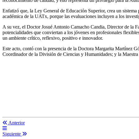
reconocimiento de calidad, y ello representa un privilegio para la Au
Enfatizó que, la Ley General de Educación Superior, crea un sistema par
académica de la UATx, porque las evaluaciones incluyen a los investig
A su vez, el Doctor Josué Antonio Camacho Candia, Director de la Fac
potencialidades que conviertan a los jóvenes en profesionales flexible
un ambiente crítico, reflexivo, positivo e innovador.
Este acto, contó con la presencia de la Doctora Margarita Martínez G
Coordinador de la División de Ciencias y Humanidades; y la Maestra
Anterior
Siguiente