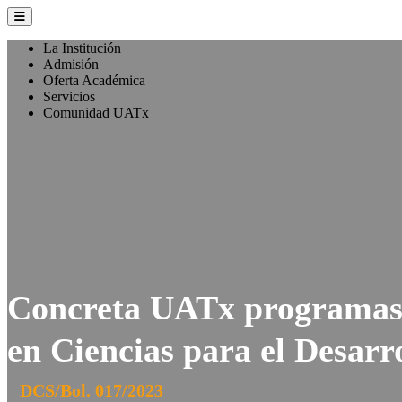
La Institución
Admisión
Oferta Académica
Servicios
Comunidad UATx
Concreta UATx programas 
en Ciencias para el Desar
DCS/Bol. 017/2023