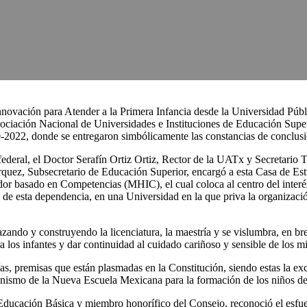
nnovación para Atender a la Primera Infancia desde la Universidad Pú
Asociación Nacional de Universidades e Instituciones de Educación Sup
0-2022, donde se entregaron simbólicamente las constancias de conclusió
federal, el Doctor Serafín Ortiz Ortiz, Rector de la UATx y Secretario 
ez, Subsecretario de Educación Superior, encargó a esta Casa de Estudi
 basado en Competencias (MHIC), el cual coloca al centro del interés 
 de esta dependencia, en una Universidad en la que priva la organización
azando y construyendo la licenciatura, la maestría y se vislumbra, en b
a los infantes y dar continuidad al cuidado cariñoso y sensible de los m
, premisas que están plasmadas en la Constitución, siendo estas la exce
ismo de la Nueva Escuela Mexicana para la formación de los niños de c
Educación Básica y miembro honorífico del Consejo, reconoció el esfu