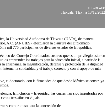
105-RG-08
Tlaxcala, Tlax., a 13/12/2022
blica, la Universidad Autónoma de Tlaxcala (UATx), de manera
erior, A.C. (ANUIES), efectuaron la clausura del Diplomado
n a mil 776 participantes de diversos estados de la república.
Técnico del Consejo Coordinador, sostuvo que es un privilegio estar en
os emprender los trabajos para la educación inicial, a partir de la
la enseñanza, la magnificación, defensa y protección de la dignidad
 interna, la solidaridad y el trabajo correcto y con el apoyo de más
reve, el doctorado, con la firme idea de que desde México se construya
ismos.
lencia, la inclusión y la equidad, las cuales han sido impulsadas por
ero a tres años en el país.
erzo y compromiso para la concreción de