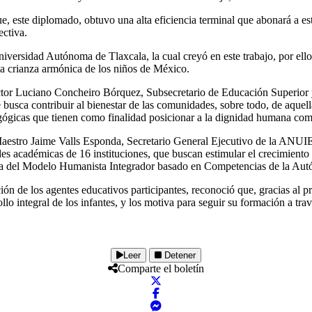
 este diplomado, obtuvo una alta eficiencia terminal que abonará a esta
ectiva.
iversidad Autónoma de Tlaxcala, la cual creyó en este trabajo, por ell
na crianza armónica de los niños de México.
ctor Luciano Concheiro Bórquez, Subsecretario de Educación Superior 
ue busca contribuir al bienestar de las comunidades, sobre todo, de aquel
agógicas que tienen como finalidad posicionar a la dignidad humana co
 Maestro Jaime Valls Esponda, Secretario General Ejecutivo de la ANU
des académicas de 16 instituciones, que buscan estimular el crecimient
sofía del Modelo Humanista Integrador basado en Competencias de la Autó
 de los agentes educativos participantes, reconoció que, gracias al pr
rrollo integral de los infantes, y los motiva para seguir su formación a t
Leer
Detener
Comparte el boletín