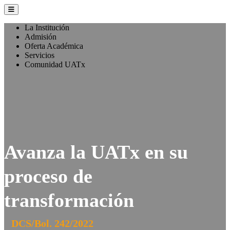
La Institución
Admisión
Oferta Académica
Servicios
Comunidad UATx
Avanza la UATx en su
proceso de
transformación
DCS/Bol. 242/2022