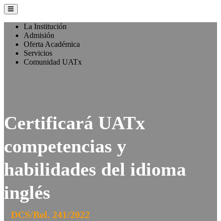
La Institución
Admisión
Oferta Académica
Servicios
Comunidad UATx
Certificará UATx
competencias y
habilidades del idioma
inglés
DCS/Bol. 241/2022