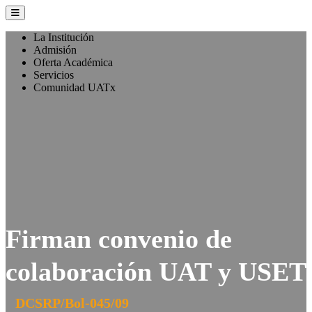
La Institución
Admisión
Oferta Académica
Servicios
Comunidad UATx
Firman convenio de
colaboración UAT y USET
DCSRP/Bol-045/09