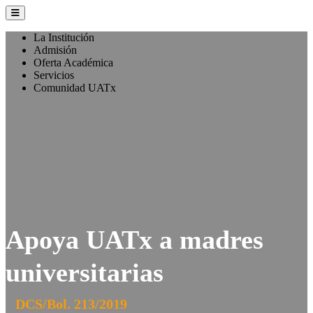
La Institución
Admisión
Oferta Académica
Servicios
Comunidad UATx
Apoya UATx a madres
universitarias
DCS/Bol. 213/2019