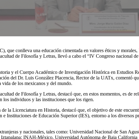
, que conlleva una educación cimentada en valores éticos y morales, 
ultad de Filosofía y Letras, llevó a cabo el “IV Congreso nacional de e
istoria y el Cuerpo Académico de Investigación Histórica en Estudios R
ón del Dr. Luis González Placencia, Rector de la UATx, comentó que, es
 la vida de los mexicanos y del mundo.
ltad de Filosofía y Letras, destacó que, en estos momentos, es de relev
n los individuos y las instituciones que los rigen.
de la Licenciatura en Historia, destacó que, el objetivo de este encuent
ón e Instituciones de Educación Superior (IES), entorno a los diversos p
 extranjeras y nacionales, tales como: Universidad Nacional de San Agus
na, Iztapalapa; INAH-México, Universidad Autónoma de Baja Californi