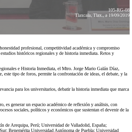
105-RG-08
Tlaxcala, Tlax., a 19/09/2019
honestidad profesional, competitividad académica y compromiso
studios históricos regionales y de historia inmediata. Retos y
egionales e Historia Inmediata, el Mtro. Jorge Mario Galán Díaz,
te tipo de foros, permite la confrontación de ideas, el debate, y la
ancia para los universitarios, debatir la historia inmediata que marca
ro, es generar un espacio académico de reflexión y análisis, con
rocesos sociales, políticos y económicos que sustentan el devenir de la
tín de Arequipa, Perú; Universidad de Valladolid, España;
a Sur; Benemérita Universidad Autónoma de Puebla; Universidad