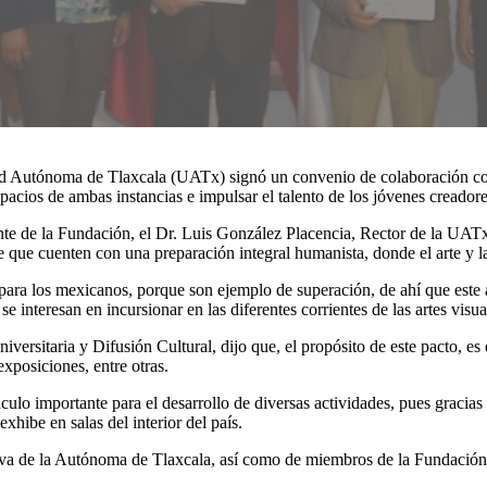
dad Autónoma de Tlaxcala (UATx) signó un convenio de colaboración con
spacios de ambas instancias e impulsar el talento de los jóvenes creadores
te de la Fundación, el Dr. Luis González Placencia, Rector de la UATx
e que cuenten con una preparación integral humanista, donde el arte y l
l para los mexicanos, porque son ejemplo de superación, de ahí que est
e interesan en incursionar en las diferentes corrientes de las artes visua
versitaria y Difusión Cultural, dijo que, el propósito de este pacto, es
xposiciones, entre otras.
ulo importante para el desarrollo de diversas actividades, pues gracias 
xhibe en salas del interior del país.
rectiva de la Autónoma de Tlaxcala, así como de miembros de la Fundació