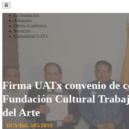
La Institución
Admisión
Oferta Académica
Servicios
Comunidad UATx
Firma UATx convenio de co
Fundación Cultural Trabaj
del Arte
DCS/Bol. 185/2019