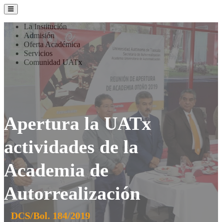
La Institución
Admisión
Oferta Académica
Servicios
Comunidad UATx
Apertura la UATx
actividades de la
Academia de
Autorrealización
DCS/Bol. 184/2019