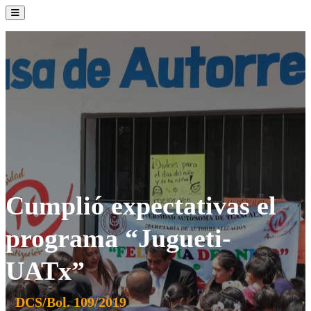
La Institución
Admisión
Oferta Académica
Servicios
Comunidad UATx
Cumplió expectativas el
programa “Jugueti-
UATx”
DCS/Bol. 109/2019