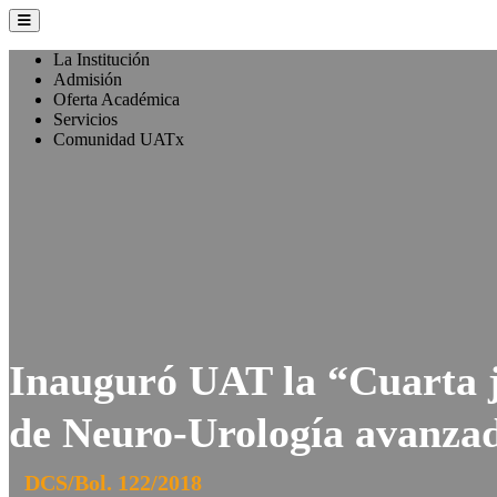
La Institución
Admisión
Oferta Académica
Servicios
Comunidad UATx
Inauguró UAT la “Cuarta j
de Neuro-Urología avanza
DCS/Bol. 122/2018