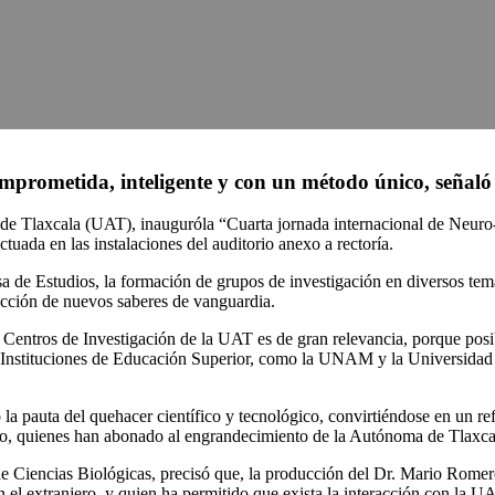
omprometida, inteligente y con un método único, señaló
 Tlaxcala (UAT), inauguróla “Cuarta jornada internacional de Neuro-
uada en las instalaciones del auditorio anexo a rectoría.
 de Estudios, la formación de grupos de investigación en diversos temas
rucción de nuevos saberes de vanguardia.
s Centros de Investigación de la UAT es de gran relevancia, porque posib
ras Instituciones de Educación Superior, como la UNAM y la Universidad 
auta del quehacer científico y tecnológico, convirtiéndose en un referen
do, quienes han abonado al engrandecimiento de la Autónoma de Tlaxca
de Ciencias Biológicas, precisó que, la producción del Dr. Mario Romer
 el extranjero, y quien ha permitido que exista la interacción con la U