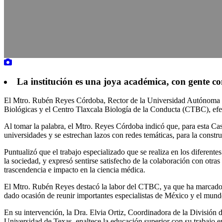
La institución es una joya académica, con gente c
El Mtro. Rubén Reyes Córdoba, Rector de la Universidad Autónoma de
Biológicas y el Centro Tlaxcala Biología de la Conducta (CTBC), efect
Al tomar la palabra, el Mtro. Reyes Córdoba indicó que, para esta Casa
universidades y se estrechan lazos con redes temáticas, para la const
Puntualizó que el trabajo especializado que se realiza en los diferente
la sociedad, y expresó sentirse satisfecho de la colaboración con ot
trascendencia e impacto en la ciencia médica.
El Mtro. Rubén Reyes destacó la labor del CTBC, ya que ha marcado la p
dado ocasión de reunir importantes especialistas de México y el mun
En su intervención, la Dra. Elvia Ortiz, Coordinadora de la División 
Universidad de Texas, enaltece la educación superior con su trabajo en