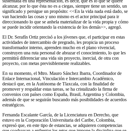
sustentada en una representación, es decir, qué es lo que se quiere
alcanzar, por lo que ésta no es a ciegas, siempre tiene un sentido, un
significado y persigue un propósito: <<En la vida nada está dado, se
van haciendo las cosas y uno mismo es el actor principal para ir
direccionando lo que se anhela materializar de la vida propia y cómo
se puede incidir orientando la existencia de los demás>>, agregó.
El Dr. Serafín Ortiz precisó a los jóvenes que, el participar en estas
actividades de intercambio de pregrado, les propicia un proceso
transformador interno, aprenden mucho en el plano vivencial,
construyen una ruta personal de abrazar el conocimiento, lo que les
permitirá diferenciar una vida sin proyecto, inercial, de otra con
proyecto, con metas previsiblemente realizables.
En su momento, el Mtro. Mauro Sánchez Ibarra, Coordinador de
Enlace Internacional, Vinculación e Intercambio Académico,
destacó que, en la Autónoma de Tlaxcala, con la finalidad de
promover y respaldar estas tareas, se ha cristalizado la firma de
convenios con países como España, Brasil, Argentina y Colombia,
además de que se seguirán buscando más posibilidades de acuerdos
estratégicos.
Fernanda Escalante García, de la Licenciatura en Derecho, que
estuvo en la Corporación Universitaria del Caribe, Colombia,
expresó que, en este tipo de estancias, se adquieren competencias
que coadyuvan a enfrentar los retos que impone la disciplina que se