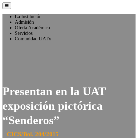
La Institución
Admisión
Oferta Académica
Servicios
Comunidad UATx
Presentan en la UAT
exposición pictórica
“Senderos”
CICS/Bol. 204/2015