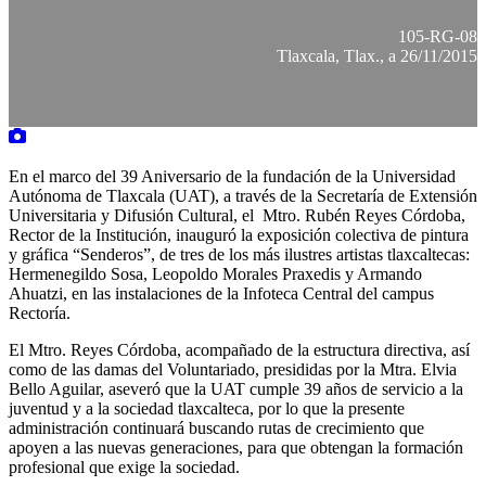
105-RG-08
Tlaxcala, Tlax., a 26/11/2015
En el marco del 39 Aniversario de la fundación de la Universidad
Autónoma de Tlaxcala (UAT), a través de la Secretaría de Extensión
Universitaria y Difusión Cultural, el Mtro. Rubén Reyes Córdoba,
Rector de la Institución, inauguró la exposición colectiva de pintura
y gráfica “Senderos”, de tres de los más ilustres artistas tlaxcaltecas:
Hermenegildo Sosa, Leopoldo Morales Praxedis y Armando
Ahuatzi, en las instalaciones de la Infoteca Central del campus
Rectoría.
El Mtro. Reyes Córdoba, acompañado de la estructura directiva, así
como de las damas del Voluntariado, presididas por la Mtra. Elvia
Bello Aguilar, aseveró que la UAT cumple 39 años de servicio a la
juventud y a la sociedad tlaxcalteca, por lo que la presente
administración continuará buscando rutas de crecimiento que
apoyen a las nuevas generaciones, para que obtengan la formación
profesional que exige la sociedad.