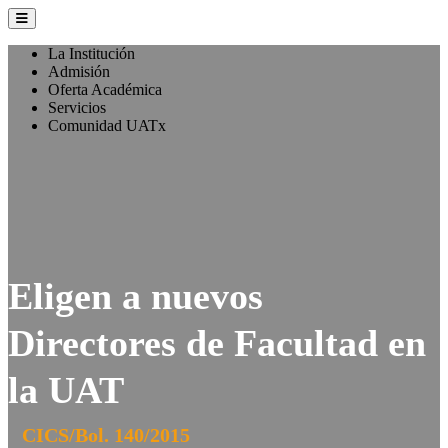
La Institución
Admisión
Oferta Académica
Servicios
Comunidad UATx
Eligen a nuevos
Directores de Facultad en
la UAT
CICS/Bol. 140/2015