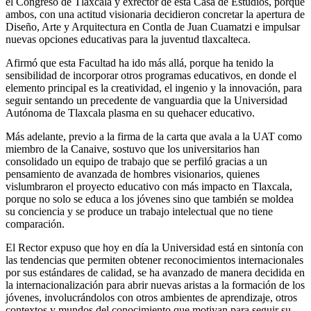
el Congreso de Tlaxcala y exrector de esta Casa de Estudios, porque
ambos, con una actitud visionaria decidieron concretar la apertura de
Diseño, Arte y Arquitectura en Contla de Juan Cuamatzi e impulsar
nuevas opciones educativas para la juventud tlaxcalteca.
Afirmó que esta Facultad ha ido más allá, porque ha tenido la
sensibilidad de incorporar otros programas educativos, en donde el
elemento principal es la creatividad, el ingenio y la innovación, para
seguir sentando un precedente de vanguardia que la Universidad
Autónoma de Tlaxcala plasma en su quehacer educativo.
Más adelante, previo a la firma de la carta que avala a la UAT como
miembro de la Canaive, sostuvo que los universitarios han
consolidado un equipo de trabajo que se perfiló gracias a un
pensamiento de avanzada de hombres visionarios, quienes
vislumbraron el proyecto educativo con más impacto en Tlaxcala,
porque no solo se educa a los jóvenes sino que también se moldea
su conciencia y se produce un trabajo intelectual que no tiene
comparación.
El Rector expuso que hoy en día la Universidad está en sintonía con
las tendencias que permiten obtener reconocimientos internacionales
por sus estándares de calidad, se ha avanzado de manera decidida en
la internacionalización para abrir nuevas aristas a la formación de los
jóvenes, involucrándolos con otros ambientes de aprendizaje, otros
contextos y mundos del conocimiento que motivan para seguir su