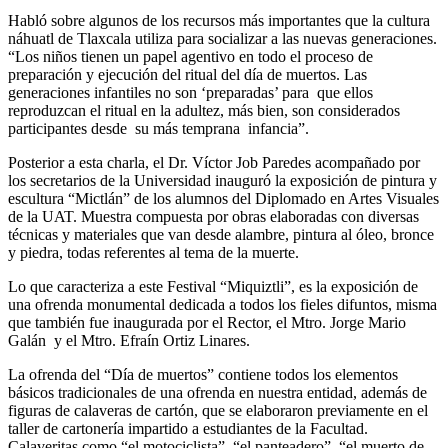
Habló sobre algunos de los recursos más importantes que la cultura
náhuatl de Tlaxcala utiliza para socializar a las nuevas generaciones.
“Los niños tienen un papel agentivo en todo el proceso de
preparación y ejecución del ritual del día de muertos. Las
generaciones infantiles no son ‘preparadas’ para que ellos
reproduzcan el ritual en la adultez, más bien, son considerados
participantes desde su más temprana infancia”.
Posterior a esta charla, el Dr. Víctor Job Paredes acompañado por
los secretarios de la Universidad inauguró la exposición de pintura y
escultura “Mictlán” de los alumnos del Diplomado en Artes Visuales
de la UAT. Muestra compuesta por obras elaboradas con diversas
técnicas y materiales que van desde alambre, pintura al óleo, bronce
y piedra, todas referentes al tema de la muerte.
Lo que caracteriza a este Festival “Miquiztli”, es la exposición de
una ofrenda monumental dedicada a todos los fieles difuntos, misma
que también fue inaugurada por el Rector, el Mtro. Jorge Mario
Galán y el Mtro. Efraín Ortiz Linares.
La ofrenda del “Día de muertos” contiene todos los elementos
básicos tradicionales de una ofrenda en nuestra entidad, además de
figuras de calaveras de cartón, que se elaboraron previamente en el
taller de cartonería impartido a estudiantes de la Facultad.
Calaveritas como “el motociclista”, “el panteadero”, “el muerto de