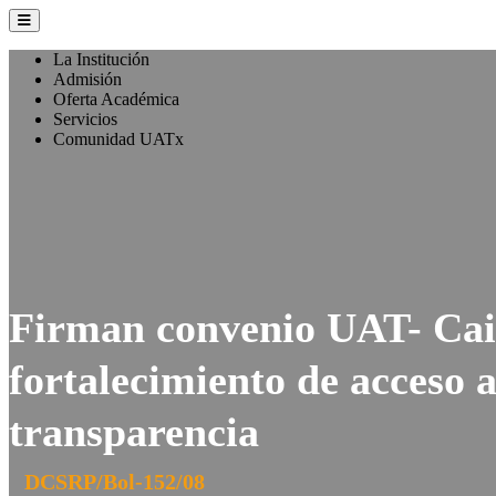
La Institución
Admisión
Oferta Académica
Servicios
Comunidad UATx
Firman convenio UAT- Caip
fortalecimiento de acceso 
transparencia
DCSRP/Bol-152/08