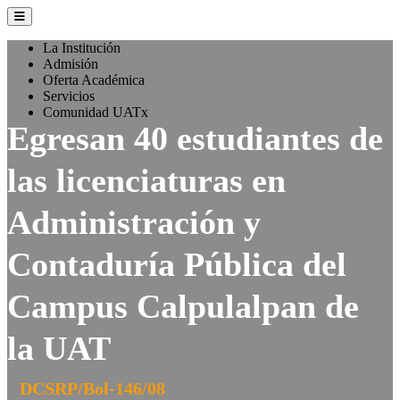
La Institución
Admisión
Oferta Académica
Servicios
Comunidad UATx
Egresan 40 estudiantes de
las licenciaturas en
Administración y
Contaduría Pública del
Campus Calpulalpan de
la UAT
DCSRP/Bol-146/08