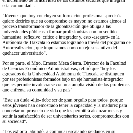
el incremento de la actividad de los distintos sectores que integran
esta comunidad".
"Jóvenes que hoy concluyen su formación profesional -precisó-
quiero decirles que su compromiso es mayor, no estamos ajenos al
proceso transformador de la globalización que obliga a las
universidades públicas a formar profesionistas con un sentido
humanista, reflexivo, crítico e integrador y, esto -aseguró- en la
Autónoma de Tlaxcala lo estamos logrando a través del programa de
Autorrealización, que impulsamos como un eje sustantivo del
quehacer universitario".
Por su parte, el Mtro. Ernesto Meza Sierra, Director de la Facultad
de Ciencias Económico Administrativas, refirió que "hoy los
egresados de la Universidad Autónoma de Tlaxcala se distinguen
por ser profesionistas formados bajo un eje humanista-integrador
que les permite involucrarse con una amplia visión de los problemas
que enfrenta su comunidad y su país".
"Este sin duda -dijo- debe ser de gran orgullo para todos, porque
estos jóvenes han demostrado tener la capacidad y la madurez para
concretar un proyecto de vida que les permitirá alcanzar metas y
sentir la satisfacción de ser universitarios serios, comprometidos con
su sociedad".
"Los exhorto -abundó- a continuar escalando peldaños en su