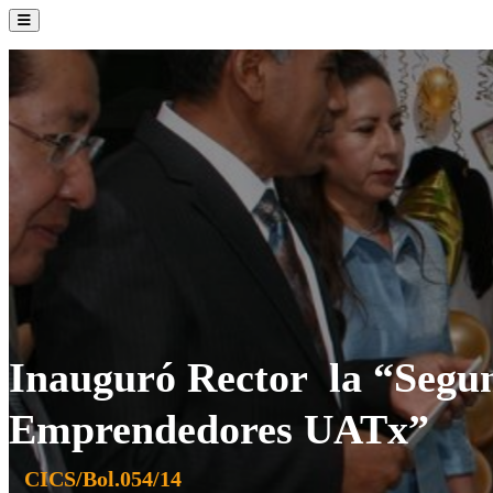
La Institución
Admisión
Oferta Académica
Servicios
Comunidad UATx
Inauguró Rector la “Segu
Emprendedores UATx”
CICS/Bol.054/14