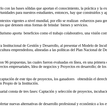
 con las bases sólidas que aportan el conocimiento, la práctica y la exp
tunidades para nuestros estudiantes, entonces, hay que construirlos y a
extos vigentes a nivel mundial, por ello se realizan esfuerzos para gen
tos que detonen otras formas de brindar bienes y servicios.
urismo aporta beneficios como el trabajo colaborativo, una visión comp
 Institucional de Gestión y Desarrollo, al presentar el Modelo de Inc
a cultura emprendedora, alineadas a las políticas del Plan Nacional de D
96 propuestas, las cuales fueron evaluadas en línea, en una primera 
yectos empresariales, Idea de negocios y Proyectos en desarrollo; de los
aptación de este tipo de proyectos, los ganadores obtendrán el derecho
 Propio de la Institución.
ial consta de tres fases: Captación y selección de proyectos, incubac
ertar nuevas alternativas de desarrollo profesional y económico a los es