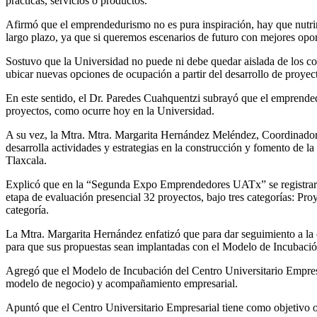
prácticas, servicios o productos.
Afirmó que el emprendedurismo no es pura inspiración, hay que nutrirlo
largo plazo, ya que si queremos escenarios de futuro con mejores opor
Sostuvo que la Universidad no puede ni debe quedar aislada de los cont
ubicar nuevas opciones de ocupación a partir del desarrollo de proyec
En este sentido, el Dr. Paredes Cuahquentzi subrayó que el emprended
proyectos, como ocurre hoy en la Universidad.
A su vez, la Mtra. Mtra. Margarita Hernández Meléndez, Coordinadora
desarrolla actividades y estrategias en la construcción y fomento de l
Tlaxcala.
Explicó que en la “Segunda Expo Emprendedores UATx” se registraron 
etapa de evaluación presencial 32 proyectos, bajo tres categorías: Pro
categoría.
La Mtra. Margarita Hernández enfatizó que para dar seguimiento a la c
para que sus propuestas sean implantadas con el Modelo de Incubación
Agregó que el Modelo de Incubación del Centro Universitario Empresar
modelo de negocio) y acompañamiento empresarial.
Apuntó que el Centro Universitario Empresarial tiene como objetivo of