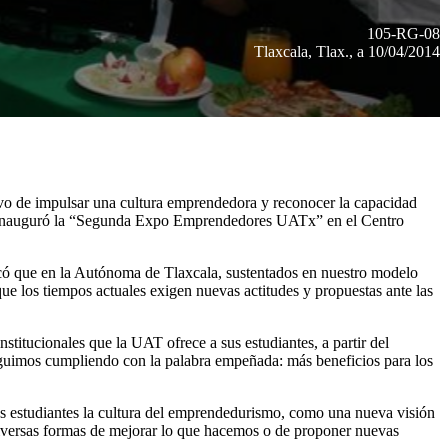
105-RG-08
Tlaxcala, Tlax., a 10/04/2014
tivo de impulsar una cultura emprendedora y reconocer la capacidad
i, inauguró la “Segunda Expo Emprendedores UATx” en el Centro
dicó que en la Autónoma de Tlaxcala, sustentados en nuestro modelo
ue los tiempos actuales exigen nuevas actitudes y propuestas ante las
titucionales que la UAT ofrece a sus estudiantes, a partir del
guimos cumpliendo con la palabra empeñada: más beneficios para los
sus estudiantes la cultura del emprendedurismo, como una nueva visión
diversas formas de mejorar lo que hacemos o de proponer nuevas