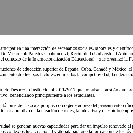
ticipar en una interacción de escenarios sociales, laborales y científico
el Dr. Víctor Job Paredes Cuahquentzi, Rector de la Universidad Autón
el contexto de la Internacionalización Educacional”, que organizó la 
tituciones de educación superior de España, Cuba, Canadá y México, el 
nzamiento de diversos factores, entre ellos la competitividad, la interacc
lan de Desarrollo Institucional 2011-2017 que impulsa la gestión que p
ivo, beneficiando principalmente a los estudiantes.
 Autónoma de Tlaxcala porque, como generadores del pensamiento crítico,
ritu colaborativo en la creación de redes, la iniciativa y el espíritu em
sidad se generan nuevas capacidades para dar un impulso renovado al p
en los contextos local, nacional y global, para que la formación de los jó