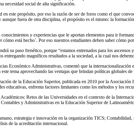
na necesidad social de alta significación.
d en este propósito, por eso la razón de ser de foros como el que conv
y aunque fuera de otra disciplina, el propósito es el mismo: la formació
conocimientos y experiencias que le aportan elementos para ir formando
ber cómo está hecho´
.
Por eso nuestros estudiantes deben saber cómo pote
ndrá su paso frenético, porque “estamos entrenados para los ascensos y 
 entregando magníficos resultados a la sociedad, a la cual nos debemos 
cias Económico Administrativas, comentó que la internacionalización e
este tema aprovechando las ventajas que brindan políticas globales de e
zación de la Educación Superior, publicada en 2010 por la Asociación In
des educativas, enfrenta factores limitantes como los métodos y los recu
cadémicos: Retos de las Universidades en el contexto de la Internacio
, Contables y Administrativas en la Educación Superior de Latinoaméri
umano, estrategia e innovación en la organización TICS; Contabilidad, f
sis de la acreditación internacional.