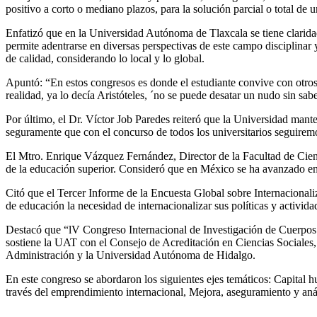
positivo a corto o mediano plazos, para la solución parcial o total de u
Enfatizó que en la Universidad Autónoma de Tlaxcala se tiene clarida
permite adentrarse en diversas perspectivas de este campo disciplinar 
de calidad, considerando lo local y lo global.
Apuntó: “En estos congresos es donde el estudiante convive con otros 
realidad, ya lo decía Aristóteles, ´no se puede desatar un nudo sin sa
Por último, el Dr. Víctor Job Paredes reiteró que la Universidad mante
seguramente que con el concurso de todos los universitarios seguiremos
El Mtro. Enrique Vázquez Fernández, Director de la Facultad de Cien
de la educación superior. Consideró que en México se ha avanzado en 
Citó que el Tercer Informe de la Encuesta Global sobre Internacionali
de educación la necesidad de internacionalizar sus políticas y activida
Destacó que “lV Congreso Internacional de Investigación de Cuerpos A
sostiene la UAT con el Consejo de Acreditación en Ciencias Sociales
Administración y la Universidad Autónoma de Hidalgo.
En este congreso se abordaron los siguientes ejes temáticos: Capital h
través del emprendimiento internacional, Mejora, aseguramiento y análi