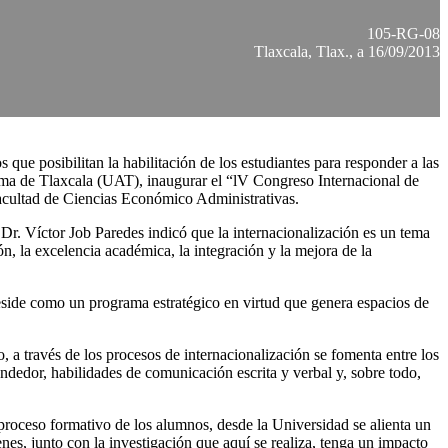
105-RG-08
Tlaxcala, Tlax., a 16/09/2013
s que posibilitan la habilitación de los estudiantes para responder a las
oma de Tlaxcala (UAT), inaugurar el “lV Congreso Internacional de
Facultad de Ciencias Económico Administrativas.
Dr. Víctor Job Paredes indicó que la internacionalización es un tema
ión, la excelencia académica, la integración y la mejora de la
reside como un programa estratégico en virtud que genera espacios de
 a través de los procesos de internacionalización se fomenta entre los
prendedor, habilidades de comunicación escrita y verbal y, sobre todo,
roceso formativo de los alumnos, desde la Universidad se alienta un
venes, junto con la investigación que aquí se realiza, tenga un impacto