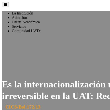
La Institución
Admisión
Oferta Académica
Servicios
Comunidad UATx
Es la internacionalización
irreversible en la UAT: Re
CICS/Bol.172/13