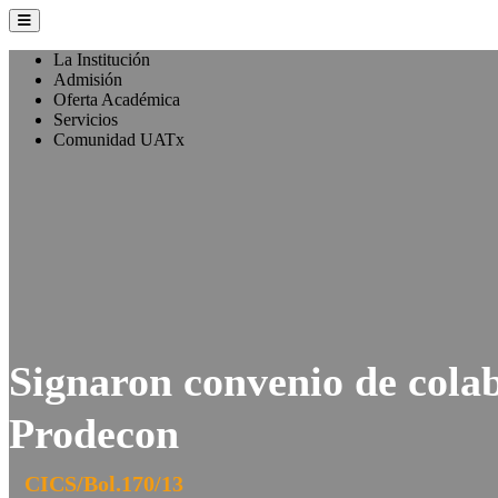
La Institución
Admisión
Oferta Académica
Servicios
Comunidad UATx
Signaron convenio de cola
Prodecon
CICS/Bol.170/13