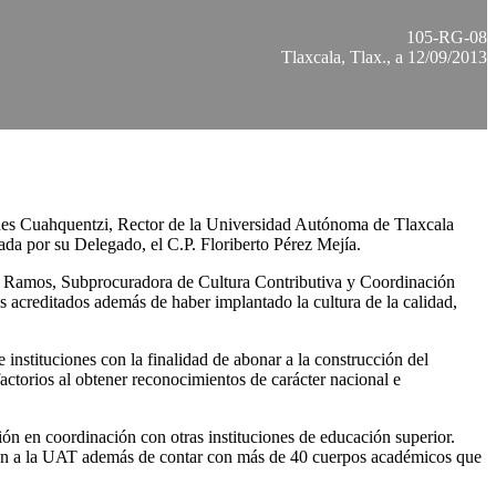
105-RG-08
Tlaxcala, Tlax., a 12/09/2013
aredes Cuahquentzi, Rector de la Universidad Autónoma de Tlaxcala
da por su Delegado, el C.P. Floriberto Pérez Mejía.
dez Ramos, Subprocuradora de Cultura Contributiva y Coordinación
acreditados además de haber implantado la cultura de la calidad,
instituciones con la finalidad de abonar a la construcción del
sfactorios al obtener reconocimientos de carácter nacional e
ión en coordinación con otras instituciones de educación superior.
cen a la UAT además de contar con más de 40 cuerpos académicos que