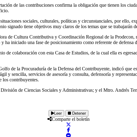
rtación de las contribuciones confirma la obligación que tienen los ciud
icio.
tuaciones sociales, culturales, políticas y circunstanciales, por ello, e
io signado tiene objetivos muy claros de los temas que se trabajarán 
ra de Cultura Contributiva y Coordinación Regional de la Prodecon, m
y ha iniciado una fase de posicionamiento como referente de defensa de
o de colaboración con esta Casa de Estudios, de la cual ella es egresada
Golfo de la Procuraduría de la Defensa del Contribuyente, indicó que e
ágil y sencilla, servicios de asesoría y consulta, defensoría y represen
e los contribuyentes.
 División de Ciencias Sociales y Administrativas; y el Mtro. Andrés T
Leer
Detener
Comparte el boletín