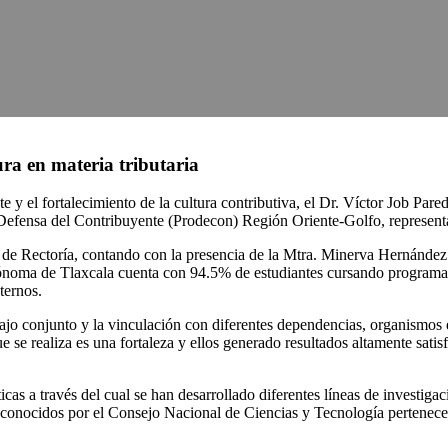
ura en materia tributaria
te y el fortalecimiento de la cultura contributiva, el Dr. Víctor Job P
Defensa del Contribuyente (Prodecon) Región Oriente-Golfo, representa
tas de Rectoría, contando con la presencia de la Mtra. Minerva Hernán
tónoma de Tlaxcala cuenta con 94.5% de estudiantes cursando programas 
ternos.
jo conjunto y la vinculación con diferentes dependencias, organismos e 
ue se realiza es una fortaleza y ellos generado resultados altamente sati
as a través del cual se han desarrollado diferentes líneas de investigac
reconocidos por el Consejo Nacional de Ciencias y Tecnología pertene