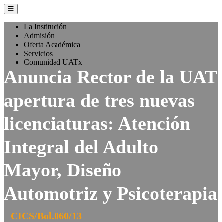
La Institución
Admisión
Oferta Académica
Servicios
Comunidad UATx
Anuncia Rector de la UAT
apertura de tres nuevas
licenciaturas: Atención
Integral del Adulto
Mayor, Diseño
Automotriz y Psicoterapia
CICS/Bol.060/13