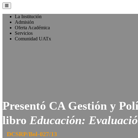
La Institución
Admisión
Oferta Académica
Servicios
Comunidad UATx
Presentó CA Gestión y Polí
libro
Educación: Evaluación
DCSRP/Bol-027/13