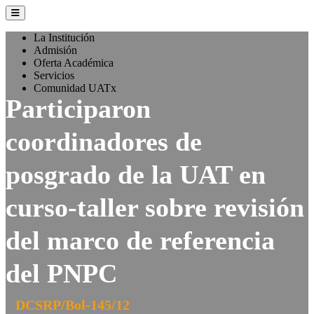
La Institución
Admisión
Oferta Académica
Servicios
Comunidad UATx
Participaron
coordinadores de
posgrado de la UAT en
curso-taller sobre revisión
del marco de referencia
del PNPC
DCSRP/Bol-145/12