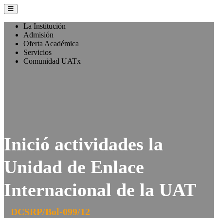
La Institución
Admisión
Oferta Académica
Servicios
Comunidad UATx
Inició actividades la
Unidad de Enlace
Internacional de la UAT
DCSRP/Bol-099/12