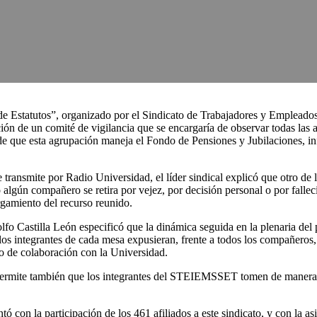
de Estatutos”, organizado por el Sindicato de Trabajadores y Empleado
de un comité de vigilancia que se encargaría de observar todas las act
d de que esta agrupación maneja el Fondo de Pensiones y Jubilaciones, in
e transmite por Radio Universidad, el líder sindical explicó que otro de 
lgún compañero se retira por vejez, por decisión personal o por fallec
orgamiento del recurso reunido.
fo Castilla León especificó que la dinámica seguida en la plenaria del 
los integrantes de cada mesa expusieran, frente a todos los compañeros, 
so de colaboración con la Universidad.
s permite también que los integrantes del STEIEMSSET tomen de manera c
 con la participación de los 461 afiliados a este sindicato, y con la a