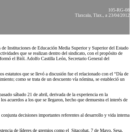
105-RG-08
Tlaxcala, Tlax., a 23/04/2012
s de Instituciones de Educación Media Superior y Superior del Estado
ividades que se realizan dentro del sindicato, con el propósito de
formó el Biól. Adolfo Castilla León, Secretario General del
los estatutos que se llevó a discusión fue el relacionado con el “Día de
imiento; como se trata de un descuento vía nómina, se estableció un
pasado sábado 21 de abril, derivada de la experiencia en la
los acuerdos a los que se llegaron, hecho que demuestra el interés de
onjunta decisiones importantes referentes al desarrollo y vida interna
sistencia de líderes de gremios como el Sitacobat, 7 de Mayo, Sesa,