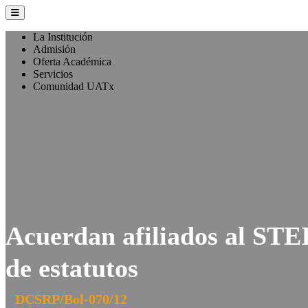
La Institución
Admisión
Oferta Académica
Servicios
Comunidad UATx
Acuerdan afiliados al ST
de estatutos
DCSRP/Bol-070/12