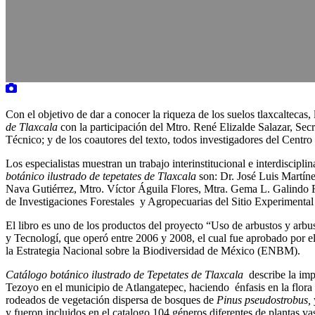
Con el objetivo de dar a conocer la riqueza de los suelos tlaxcaltecas, 
de Tlaxcala
con la participación del Mtro. René Elizalde Salazar, Sec
Técnico; y de los coautores del texto, todos investigadores del Cen
Los especialistas muestran un trabajo interinstitucional e interdiscipl
botánico ilustrado de tepetates de Tlaxcala
son: Dr. José Luis Martín
Nava Gutiérrez, Mtro. Víctor Águila Flores, Mtra. Gema L. Galindo F
de Investigaciones Forestales y Agropecuarias del Sitio Experimental
El libro es uno de los productos del proyecto “Uso de arbustos y arb
y Tecnologí, que operó entre 2006 y 2008, el cual fue aprobado por
la Estrategia Nacional sobre la Biodiversidad de México (ENBM).
Catálogo botánico ilustrado de Tepetates de Tlaxcala
describe la impo
Tezoyo en el municipio de Atlangatepec, haciendo énfasis en la flora q
rodeados de vegetación dispersa de bosques de
Pinus pseudostrobus,
y fueron incluidos en el catalogo 104 géneros diferentes de plantas vas