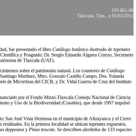
105-RG-08
Tlaxcala, Tlax., a 05/03/2012
idad, fue presentado el libro
Catálogo botánico ilustrado de tepetates
n Científica y Posgrado; Dr. Sergio Eduardo Algarra Cerezo, Secretario
 Autónoma de Tlaxcala (UAT).
nocimientos sobre el patrimonio natural. Los coautores de
Catálogo
 Santiago Martínez, Mtro. Gonzalo Castillo Campo, Dra. Yolanda
io de Micorrizas del CICB, y Dr. Vidal Guerra de Cruz del Instituto
 financiado por el Fondo Mixto-Tlaxcala Consejo Nacional de Ciencia
miento y Uso de la Biodiversidad (Conabio), que desde 1997 impulsó
tado: San José Vista Hermosa en el municipio de Altzayanca y el Cerro
 residuales. En la primera localidad se ubican tepetates expuestos,
rus deppeana
y
Pinus teocote
. Se describen alrededor de 133 especies