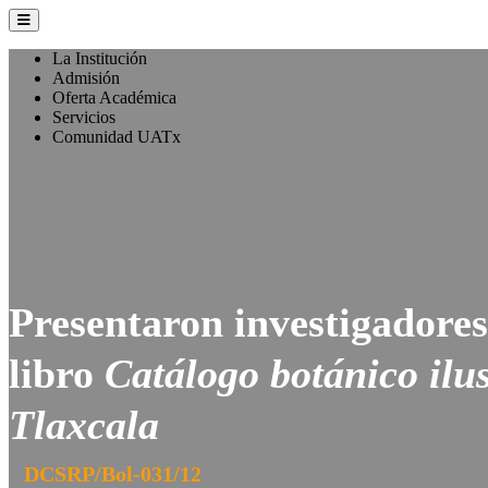
La Institución
Admisión
Oferta Académica
Servicios
Comunidad UATx
Presentaron investigadore
libro
Catálogo botánico ilus
Tlaxcala
DCSRP/Bol-031/12