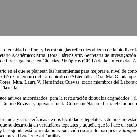
la diversidad de flora y las estrategias referentes al tema de la biodivers
retario Académico; Mtra. Dora Juárez Ortiz, Secretaria de Investigació
tro de Investigaciones en Ciencias Biológicas (CICB) de la Universidad
inario en el que se plantean las herramientas para mejorar el nivel de co
ez Pérez, miembro del Laboratorio de Sistemática; Dra. Ma. Guadalupe
lores, Mtra. Laura V. Hernández Cuevas, todos miembros del Laborator
 Tlaxcala.
ustos nativos micorrizados para la restauración de suelos degradados”,
 el Comité Revisor y apoyado por la Comisión Nacional para el Conoci
rtancia y características de dos localidades tepetatosas de nuestro es
ue se desarrolla en verdaderos tepetates y aquella que lo hace en suelos
y la segunda está formada por vegetación escasa de bosques de
Junipe
culares al igual que 44 familias.