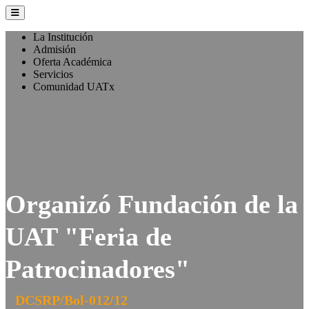
La Institución
Admisión
Oferta Académica
Servicios
Comunidad UATx
Organizó Fundación de la
UAT "Feria de
Patrocinadores"
DCSRP/Bol-012/12