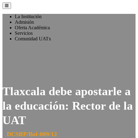
La Institución
Admisión
Oferta Académica
Servicios
Comunidad UATx
Tlaxcala debe apostarle a
la educación: Rector de la
UAT
DCSRP/Bol-009/12