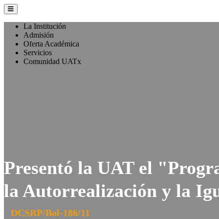
La Institución
Admisión
Oferta Académica
Servicios
Comunidad UATx
Presentó la UAT el "Progr
la Autorrealización y la I
DCSRP/Bol-186/11