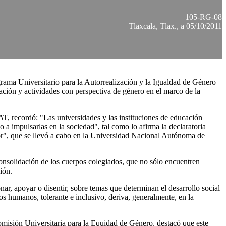
105-RG-08
Tlaxcala, Tlax., a 05/10/2011
grama Universitario para la Autorrealización y la Igualdad de Género
ación y actividades con perspectiva de género en el marco de la
T, recordó: "Las universidades y las instituciones de educación
a impulsarlas en la sociedad", tal como lo afirma la declaratoria
r", que se llevó a cabo en la Universidad Nacional Autónoma de
 consolidación de los cuerpos colegiados, que no sólo encuentren
ión.
onar, apoyar o disentir, sobre temas que determinan el desarrollo social
os humanos, tolerante e inclusivo, deriva, generalmente, en la
Comisión Universitaria para la Equidad de Género, destacó que este