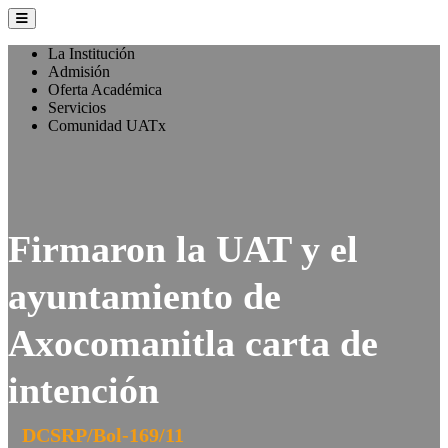
La Institución
Admisión
Oferta Académica
Servicios
Comunidad UATx
Firmaron la UAT y el
ayuntamiento de
Axocomanitla carta de
intención
DCSRP/Bol-169/11