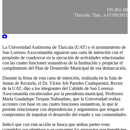
105-RG-08
Tlaxcala, Tlax., a 07/09/2011
La Universidad Autónoma de Tlaxcala (UAT) y el ayuntamiento de
San Lorenzo Axocomanitla signaron una carta de intención con el
propósito de coadyuvar en la ejecución de actividades relacionadas
con las cuatro funciones sustantivas de la Institución y propiciar el
cumplimiento del Plan de Desarrollo Municipal de esa demarcación.
Durante la firma de esta carta de intención, realizada en la Sala de
Juntas de Rectoría, el Dr. Víctor Job Paredes Cuahquentzi, Rector
de la UAT, dijo a los integrantes del Cabildo de San Lorenzo
Axocomanitla encabezados por la presidenta municipal, Profesora
María Guadalupe Tuxpan Nahuatlato, que la Universidad realiza
acciones con base en sus cuatro funciones sustantivas, lo que le
permite relacionarse con dependencias y organismos que tengan el
compromiso de impulsar el desarrollo del estado y sus comunidades.
Indicó que con esta acción se busca que ambas partes vean
cumplidos sus objetivos y se concreten los proyectos que beneficien