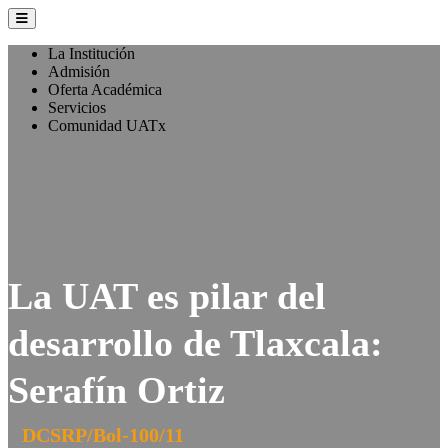
La Institución
Admisión
Oferta Académica
Servicios
Comunidad UATx
La UAT es pilar del
desarrollo de Tlaxcala:
Serafín Ortiz
DCSRP/Bol-100/11