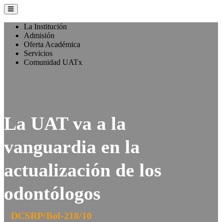
La Institución
Admisión
Oferta Académica
Servicios
Comunidad UATx
La UAT va a la
vanguardia en la
actualización de los
odontólogos
DCSRP/Bol-218/10