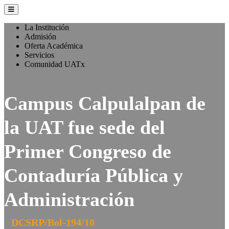
La Institución
Admisión
Oferta Académica
Servicios
Comunidad UATx
Campus Calpulalpan de
la UAT fue sede del
Primer Congreso de
Contaduría Pública y
Administración
DCSRP/Bol-194/10