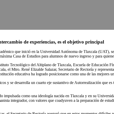
ntercambio de experiencias, es el objetivo principal
cadémico que inició en la Universidad Autónoma de Tlaxcala (UAT), se p
a máxima Casa de Estudios para alumnos de nuevo ingreso y para quiene
stituto Tecnológico del Altiplano de Tlaxcala, Escuela de Educación F
a, el Mtro. René Elizalde Salazar, Secretario de Rectoría y represent
nstitución educativa ha logrado posicionarse como una de las mejores un
 y se desarrolla un cuarto eje sustantivo de Autorrealización que es tr
do impulsada como una ideología nacida en Tlaxcala y en su Universida
nista integrador, con valores que coadyuven a la preparación de estudia
as, el Secretario de Rectoría aseguró que en estos momentos difíciles p