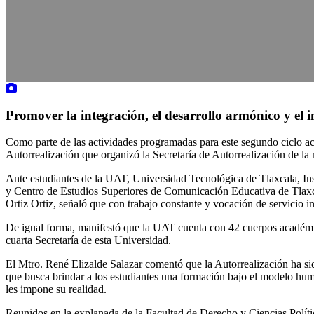
Promover la integración, el desarrollo armónico y el i
Como parte de las actividades programadas para este segundo ciclo a
Autorrealización que organizó la Secretaría de Autorrealización de l
Ante estudiantes de la UAT, Universidad Tecnológica de Tlaxcala, In
y Centro de Estudios Superiores de Comunicación Educativa de Tlaxcal
Ortiz Ortiz, señaló que con trabajo constante y vocación de servicio i
De igual forma, manifestó que la UAT cuenta con 42 cuerpos académicos
cuarta Secretaría de esta Universidad.
El Mtro. René Elizalde Salazar comentó que la Autorrealización ha si
que busca brindar a los estudiantes una formación bajo el modelo huma
les impone su realidad.
Reunidos en la explanada de la Facultad de Derecho y Ciencias Polític