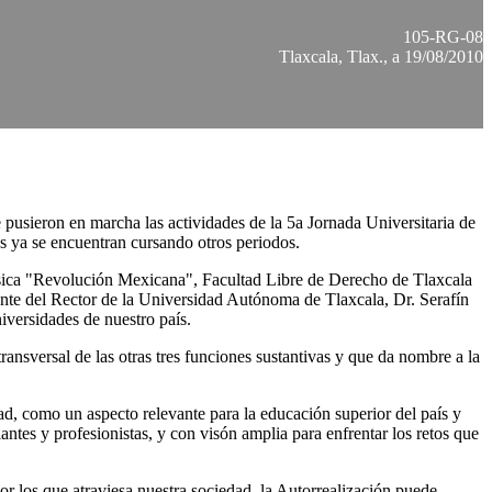
105-RG-08
Tlaxcala, Tlax., a 19/08/2010
usieron en marcha las actividades de la 5a Jornada Universitaria de
s ya se encuentran cursando otros periodos.
ísica "Revolución Mexicana", Facultad Libre de Derecho de Tlaxcala
ante del Rector de la Universidad Autónoma de Tlaxcala, Dr. Serafín
iversidades de nuestro país.
ansversal de las otras tres funciones sustantivas y que da nombre a la
d, como un aspecto relevante para la educación superior del país y
ntes y profesionistas, y con visón amplia para enfrentar los retos que
or los que atraviesa nuestra sociedad, la Autorrealización puede