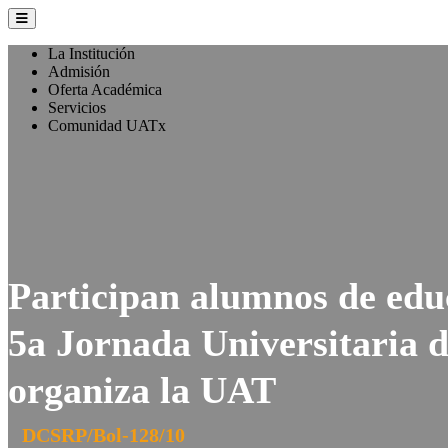
La Institución
Admisión
Oferta Académica
Servicios
Comunidad UATx
Participan alumnos de educ
5a Jornada Universitaria d
organiza la UAT
DCSRP/Bol-128/10