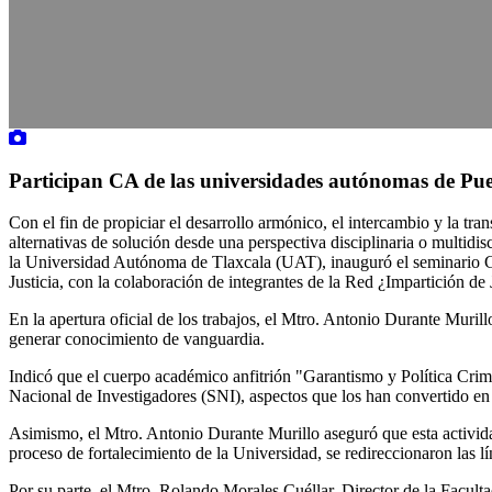
Participan CA de las universidades autónomas de Pu
Con el fin de propiciar el desarrollo armónico, el intercambio y la tr
alternativas de solución desde una perspectiva disciplinaria o multid
la Universidad Autónoma de Tlaxcala (UAT), inauguró el seminario G
Justicia, con la colaboración de integrantes de la Red ¿Impartición 
En la apertura oficial de los trabajos, el Mtro. Antonio Durante Muril
generar conocimiento de vanguardia.
Indicó que el cuerpo académico anfitrión "Garantismo y Política Crim
Nacional de Investigadores (SNI), aspectos que los han convertido en
Asimismo, el Mtro. Antonio Durante Murillo aseguró que esta activid
proceso de fortalecimiento de la Universidad, se redireccionaron las l
Por su parte, el Mtro. Rolando Morales Cuéllar, Director de la Facul