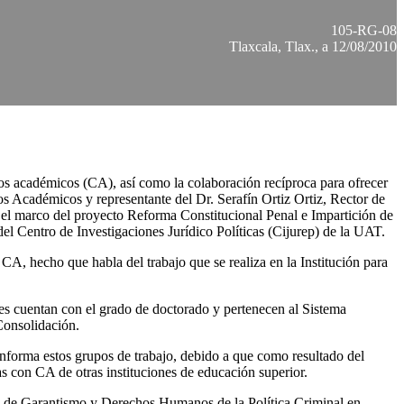
105-RG-08
Tlaxcala, Tlax., a 12/08/2010
erpos académicos (CA), así como la colaboración recíproca para ofrecer
os Académicos y representante del Dr. Serafín Ortiz Ortiz, Rector de
l marco del proyecto Reforma Constitucional Penal e Impartición de
l Centro de Investigaciones Jurídico Políticas (Cijurep) de la UAT.
CA, hecho que habla del trabajo que se realiza en la Institución para
tes cuentan con el grado de doctorado y pertenecen al Sistema
Consolidación.
forma estos grupos de trabajo, debido a que como resultado del
as con CA de otras instituciones de educación superior.
rio de Garantismo y Derechos Humanos de la Política Criminal en