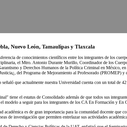
ebla, Nuevo León, Tamaulipas y Tlaxcala
ansferencia de conocimientos científicos entre los integrantes de los cu
isciplinaria, el Mtro. Antonio Durante Murillo, Coordinador de los Cuerp
arantismo y Derechos Humanos de la Política Criminal en México, en e
de Justicia¿, del Programa de Mejoramiento al Profesorado (PROMEP) y de
lo señaló que actualmente nuestra Universidad cuenta con un total de 42 
inal" tiene el estatus de Consolidado además de que todos sus integran
 el modelo a seguir para los integrantes de los CA En Formación y En 
ad académica es de gran importancia para la comunidad docente que con
íneas de investigación que permiten entrelazar sus actividades académic
tad de Derecho y Ciencias Políticas de la UAT, enfatizó que el Semina