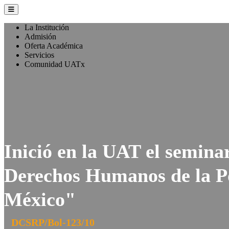
La Institución
Admisión
Oferta Académica
Servicios
Comunidad UATx
Inició en la UAT el semin
Derechos Humanos de la Po
México"
DCSRP/Bol-123/10