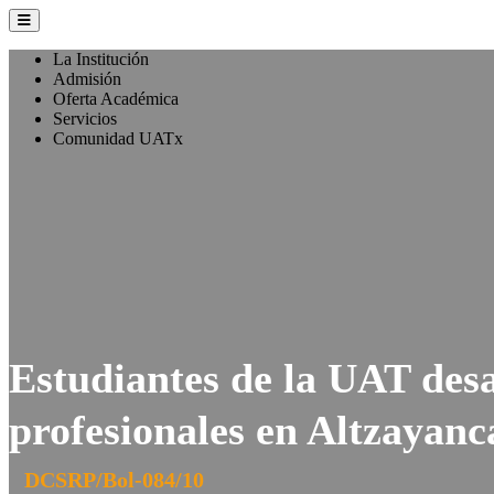
La Institución
Admisión
Oferta Académica
Servicios
Comunidad UATx
Estudiantes de la UAT desa
profesionales en Altzayanc
DCSRP/Bol-084/10