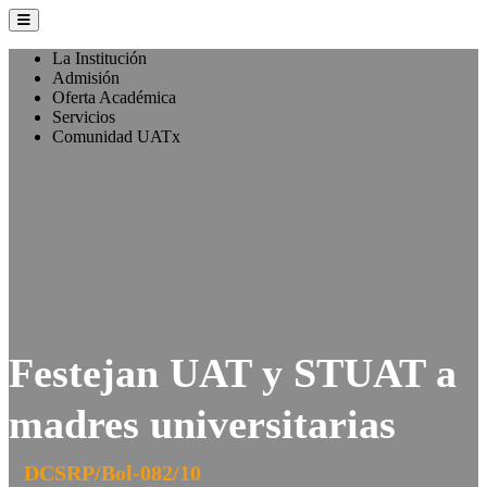
La Institución
Admisión
Oferta Académica
Servicios
Comunidad UATx
Festejan UAT y STUAT a
madres universitarias
DCSRP/Bol-082/10