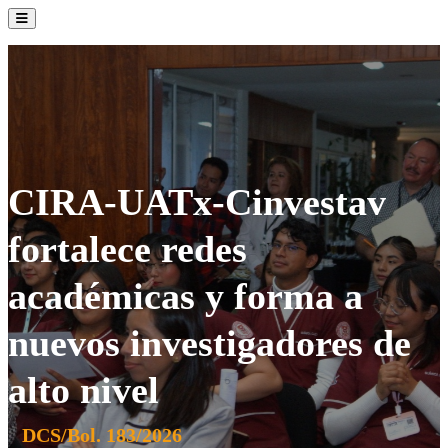
La Institución
Admisión
Oferta Académica
Servicios
Comunidad UATx
CIRA-UATx-Cinvestav
fortalece redes
académicas y forma a
nuevos investigadores de
alto nivel
DCS/Bol. 183/2026