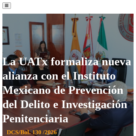
La Institución
Admisión
Oferta Académica
Servicios
Comunidad UATx
La UATx formaliza nueva
alianza con el Instituto
Mexicano de Prevención
del Delito e Investigación
Penitenciaria
DCS/Bol. 130 /2026