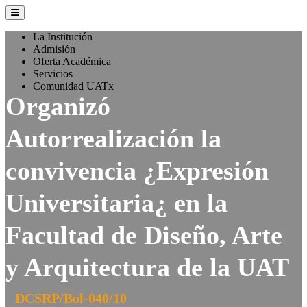
La Institución
Admisión
Oferta Académica
Servicios
Comunidad UATx
Organizó
Autorrealización la
convivencia ¿Expresión
Universitaria¿ en la
Facultad de Diseño, Arte
y Arquitectura de la UAT
DCSRP/Bol-040/10