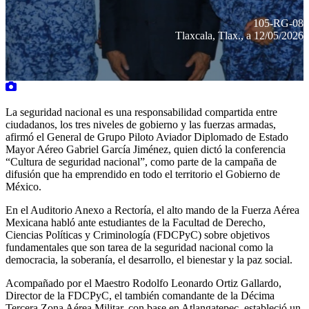
105-RG-08
Tlaxcala, Tlax., a 12/05/2026
La seguridad nacional es una responsabilidad compartida entre
ciudadanos, los tres niveles de gobierno y las fuerzas armadas,
afirmó el General de Grupo Piloto Aviador Diplomado de Estado
Mayor Aéreo Gabriel García Jiménez, quien dictó la conferencia
“Cultura de seguridad nacional”, como parte de la campaña de
difusión que ha emprendido en todo el territorio el Gobierno de
México.
En el Auditorio Anexo a Rectoría, el alto mando de la Fuerza Aérea
Mexicana habló ante estudiantes de la Facultad de Derecho,
Ciencias Políticas y Criminología (FDCPyC) sobre objetivos
fundamentales que son tarea de la seguridad nacional como la
democracia, la soberanía, el desarrollo, el bienestar y la paz social.
Acompañado por el Maestro Rodolfo Leonardo Ortiz Gallardo,
Director de la FDCPyC, el también comandante de la Décima
Tercera Zona Aérea Militar, con base en Atlangatepec, estableció un