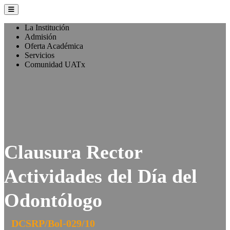
La Institución
Admisión
Oferta Académica
Servicios
Comunidad UATx
Clausura Rector
Actividades del Día del
Odontólogo
DCSRP/Bol-029/10