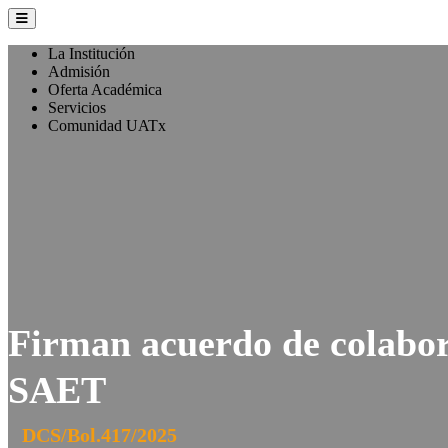
La Institución
Admisión
Oferta Académica
Servicios
Comunidad UATx
Firman acuerdo de colabor
SAET
DCS/Bol.417/2025