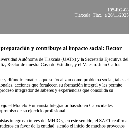
105-RG-08
Tlaxcala, Tlax., a 26/11/2025
 preparación y contribuye al impacto social: Rector
a Universidad Autónoma de Tlaxcala (UATx) y la Secretaría Ejecutiva del
tiz, Rector de nuestra Casa de Estudios, y el Maestro Juan Carlos
r y difundir temáticas que se focalizan como problema social, tal es el
ionales, acciones que fortalecen su formación integral y les permite
 proceso integrador de saberes y experiencias que consolida su
il bajo el Modelo Humanista Integrador basado en Capacidades
promiso de su ejercicio profesional.
stas íntegros a través del MHIC y, en este sentido, el SAET reafirma
uraderos en favor de la entidad, siendo el inicio de muchos proyectos