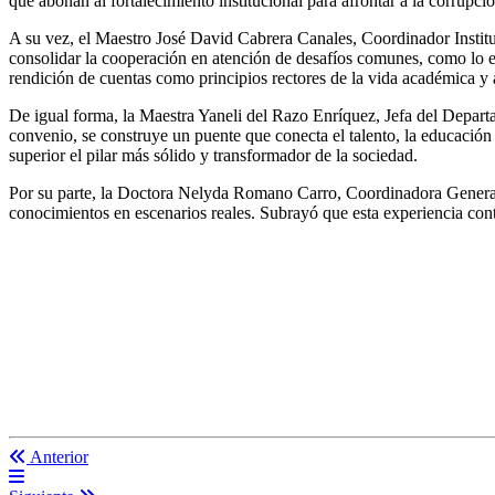
que abonan al fortalecimiento institucional para afrontar a la corrupció
A su vez, el Maestro José David Cabrera Canales, Coordinador Instituc
consolidar la cooperación en atención de desafíos comunes, como lo e
rendición de cuentas como principios rectores de la vida académica y 
De igual forma, la Maestra Yaneli del Razo Enríquez, Jefa del Depart
convenio, se construye un puente que conecta el talento, la educación 
superior el pilar más sólido y transformador de la sociedad.
Por su parte, la Doctora Nelyda Romano Carro, Coordinadora General d
conocimientos en escenarios reales. Subrayó que esta experiencia contr
Anterior