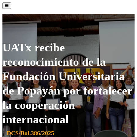
La Institución
Admisión
Oferta Académica
Servicios
Comunidad UATx
UATx recibe
reconocimiento de la
Fundación Universitaria
de Popayán por fortalecer
la cooperación
internacional
DCS/Bol.386/2025